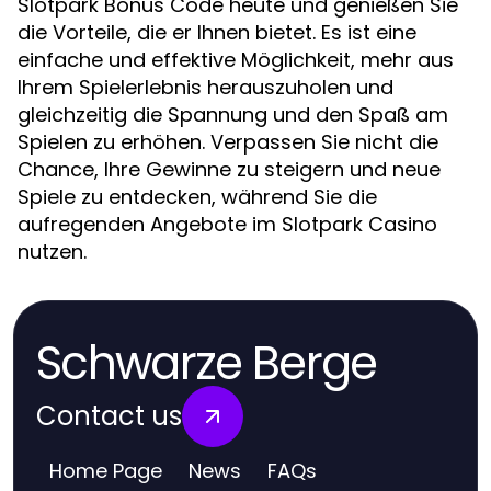
Slotpark Bonus Code heute und genießen Sie
die Vorteile, die er Ihnen bietet. Es ist eine
einfache und effektive Möglichkeit, mehr aus
Ihrem Spielerlebnis herauszuholen und
gleichzeitig die Spannung und den Spaß am
Spielen zu erhöhen. Verpassen Sie nicht die
Chance, Ihre Gewinne zu steigern und neue
Spiele zu entdecken, während Sie die
aufregenden Angebote im Slotpark Casino
nutzen.
Schwarze Berge
Contact us
Home Page
News
FAQs