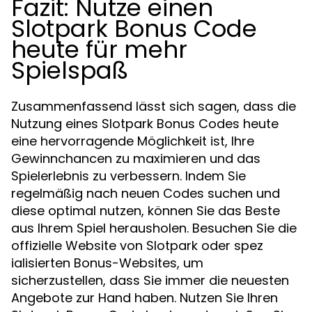
Fazit: Nutze einen
Slotpark Bonus Code
heute für mehr
Spielspaß
Zusammenfassend lässt sich sagen, dass die
Nutzung eines Slotpark Bonus Codes heute
eine hervorragende Möglichkeit ist, Ihre
Gewinnchancen zu maximieren und das
Spielerlebnis zu verbessern. Indem Sie
regelmäßig nach neuen Codes suchen und
diese optimal nutzen, können Sie das Beste
aus Ihrem Spiel herausholen. Besuchen Sie die
offizielle Website von Slotpark oder spez
ialisierten Bonus-Websites, um
sicherzustellen, dass Sie immer die neuesten
Angebote zur Hand haben. Nutzen Sie Ihren