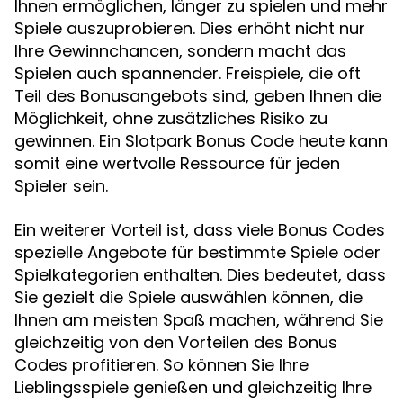
Ihnen ermöglichen, länger zu spielen und mehr
Spiele auszuprobieren. Dies erhöht nicht nur
Ihre Gewinnchancen, sondern macht das
Spielen auch spannender. Freispiele, die oft
Teil des Bonusangebots sind, geben Ihnen die
Möglichkeit, ohne zusätzliches Risiko zu
gewinnen. Ein Slotpark Bonus Code heute kann
somit eine wertvolle Ressource für jeden
Spieler sein.
Ein weiterer Vorteil ist, dass viele Bonus Codes
spezielle Angebote für bestimmte Spiele oder
Spielkategorien enthalten. Dies bedeutet, dass
Sie gezielt die Spiele auswählen können, die
Ihnen am meisten Spaß machen, während Sie
gleichzeitig von den Vorteilen des Bonus
Codes profitieren. So können Sie Ihre
Lieblingsspiele genießen und gleichzeitig Ihre