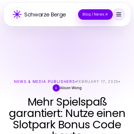
Schwarze Berge
Blog / News
NEWS & MEDIA PUBLISHERS
FEBRUARY 17, 2025
Alison Wong
A
Mehr Spielspaß
garantiert: Nutze einen
Slotpark Bonus Code