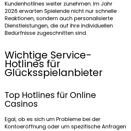
Kundenhotlines weiter zunehmen. Im Jahr
2026 erwarten Spielende nicht nur schnelle
Reaktionen, sondern auch personalisierte
Dienstleistungen, die auf ihre individuellen
Bedürfnisse zugeschnitten sind.
Wichtige Service-
Hotlines für
Glücksspielanbieter
Top Hotlines für Online
Casinos
Egal, ob es sich um Probleme bei der
Kontoeröffnung oder um spezifische Anfragen