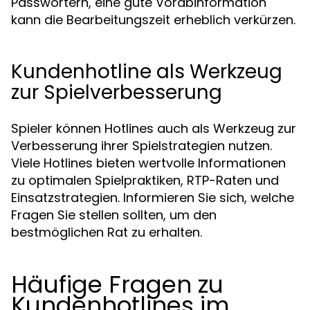
Passwörtern, eine gute Vorabinformation
kann die Bearbeitungszeit erheblich verkürzen.
Kundenhotline als Werkzeug
zur Spielverbesserung
Spieler können Hotlines auch als Werkzeug zur
Verbesserung ihrer Spielstrategien nutzen.
Viele Hotlines bieten wertvolle Informationen
zu optimalen Spielpraktiken, RTP-Raten und
Einsatzstrategien. Informieren Sie sich, welche
Fragen Sie stellen sollten, um den
bestmöglichen Rat zu erhalten.
Häufige Fragen zu
Kundenhotlines im