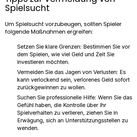
Spielsucht
Um Spielsucht vorzubeugen, sollten Spieler
folgende Maßnahmen ergreifen:
Setzen Sie klare Grenzen:
Bestimmen Sie vor
dem Spielen, wie viel Geld und Zeit Sie
investieren möchten.
Vermeiden Sie das Jagen von Verlusten:
Es
kann verlockend sein, verlorenes Geld sofort
zurückgewinnen zu wollen.
Suchen Sie professionelle Hilfe:
Wenn Sie das
Gefühl haben, die Kontrolle über Ihr
Spielverhalten zu verlieren, ziehen Sie in
Erwägung, sich an Unterstützungsstellen zu
wenden.