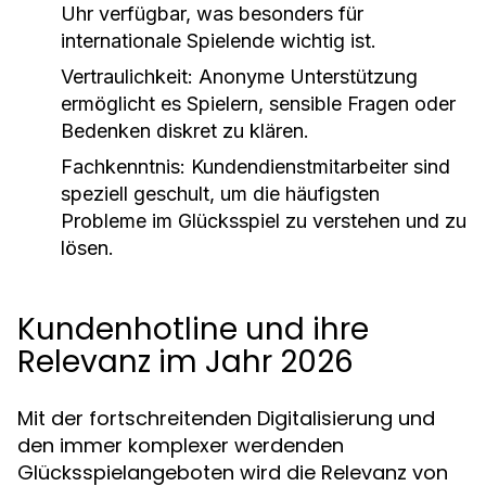
Uhr verfügbar, was besonders für
internationale Spielende wichtig ist.
Vertraulichkeit:
Anonyme Unterstützung
ermöglicht es Spielern, sensible Fragen oder
Bedenken diskret zu klären.
Fachkenntnis:
Kundendienstmitarbeiter sind
speziell geschult, um die häufigsten
Probleme im Glücksspiel zu verstehen und zu
lösen.
Kundenhotline und ihre
Relevanz im Jahr 2026
Mit der fortschreitenden Digitalisierung und
den immer komplexer werdenden
Glücksspielangeboten wird die Relevanz von