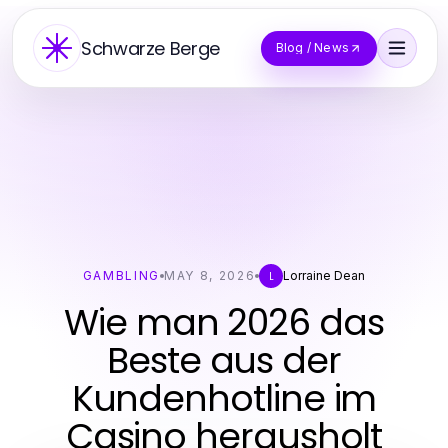
Schwarze Berge
Blog / News
GAMBLING
MAY 8, 2026
Lorraine Dean
L
Wie man 2026 das
Beste aus der
Kundenhotline im
Casino herausholt