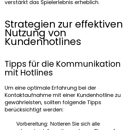
verstärkt das Spielerlebnis erheblich.
Strategien zur effektiven
Nutzung von
Kundenhotlines
Tipps für die Kommunikation
mit Hotlines
Um eine optimale Erfahrung bei der
Kontaktaufnahme mit einer Kundenhotline zu
gewährleisten, sollten folgende Tipps
berücksichtigt werden:
Vorbereitung:
Notieren Sie sich alle