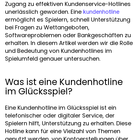
Zugang zu effektiven Kundenservice-Hotlines
unerlässlich geworden. Eine
kundenhotline
ermöglicht es Spielern, schnell Unterstützung
bei Fragen zu Wettangeboten,
Softwareproblemen oder Bankgeschäften zu
erhalten. In diesem Artikel werden wir die Rolle
und Bedeutung von Kundenhotlines im
Spielumfeld genauer untersuchen.
Was ist eine Kundenhotline
im Glücksspiel?
Eine Kundenhotline im Glücksspiel ist ein
telefonischer oder digitaler Service, der
Spielern hilft, Unterstützung zu erhalten. Diese
Hotline kann für eine Vielzahl von Themen
genutzt werden, von Kontoerstellungen über