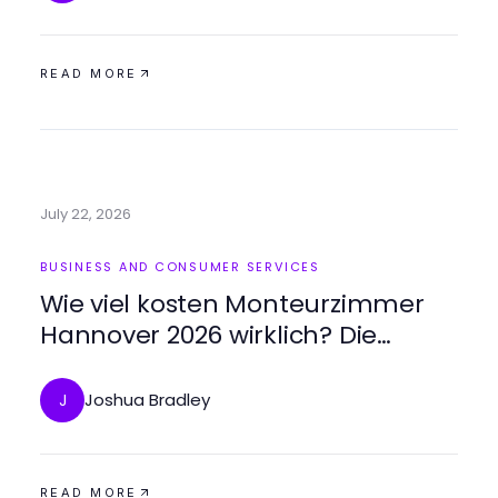
READ MORE
July 22, 2026
BUSINESS AND CONSUMER SERVICES
Wie viel kosten Monteurzimmer
Hannover 2026 wirklich? Die
praktische Lösung für
Geschäftsreisende
Joshua Bradley
J
READ MORE